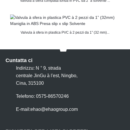
Valvula à sfera compatta tonda in PVC da 2" à solvente ...
Valvula à sfera in plastica PVC à 2 pezzi da 1” (32 mm)...
Cuntatta ci
Indirizzu: N ° 9, strada
centrale JinGu à l'est, Ningbo,
Cina, 315100
Telefono: 0575-86570246
E-mail:
ehao@ehaogroup.com