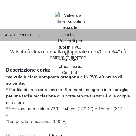
CASA
PRODOTTI
Valvula à sfera compatta ottagonale in PVC da 3/4" cù
estremità filettate
Descrizzione corta:
*Valvula à sfera compacta ottagonale in PVC cù presa di
solvente
;
* Perdita di pressione minima; Strumentu integratu in a maniglia
per una facile regolazione di u porta-tenuta filettatu è di a coppia
di a sfera;
*Pressione nominale à 73°F: 240 psi (1/2”-2”) è 150 psi (3” è
4”);
*Temperatura massima: 140°F;
Quantità minima
1 Pezzu