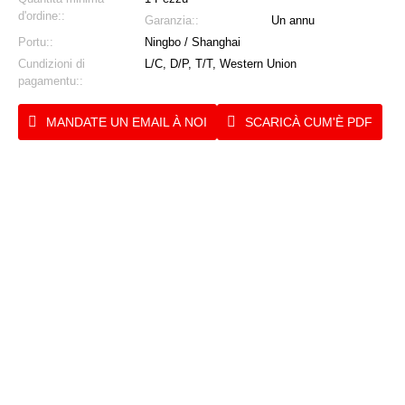
d'ordine::
Garanzia::
Un annu
Portu::
Ningbo / Shanghai
Cundizioni di
L/C, D/P, T/T, Western Union
pagamentu::
MANDATE UN EMAIL À NOI
SCARICÀ CUM'È PDF