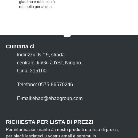
giardinu è rubinettu à
rubinetto per acqua...
Cuntatta ci
Indirizzu: N ° 9, strada
centrale JinGu à l'est, Ningbo,
Cina, 315100
Telefono: 0575-86570246
E-mail:
ehao@ehaogroup.com
RICHIESTA PER LISTA DI PREZZI
Per infurmazioni nantu à i nostri prudutti o a lista di prezzi,
per piacè lasciateci u vostru email è seremu in