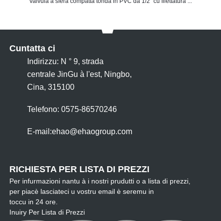
Valvula à sfera compatta tonda in PVC da 1/2" cù filettatura ...
Cuntatta ci
Indirizzu: N ° 9, strada
centrale JinGu à l'est, Ningbo,
Cina, 315100
Telefono: 0575-86570246
E-mail:
ehao@ehaogroup.com
RICHIESTA PER LISTA DI PREZZI
Per infurmazioni nantu à i nostri prudutti o a lista di prezzi,
per piacè lasciateci u vostru email è seremu in
toccu in 24 ore.
Inuiry Per Lista di Prezzi