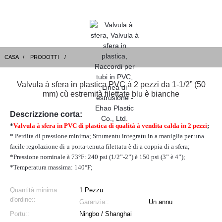
CASA
PRODOTTI
Valvula à sfera in plastica PVC à 2 pezzi da 1-1/2” (50
mm) cù estremità filettate blu è bianche
Descrizzione corta:
*
Valvula à sfera in PVC di plastica di qualità à vendita calda in 2 pezzi
;
* Perdita di pressione minima; Strumentu integratu in a maniglia per una
facile regolazione di u porta-tenuta filettatu è di a coppia di a sfera;
*Pressione nominale à 73°F: 240 psi (1/2”-2”) è 150 psi (3” è 4”);
*Temperatura massima: 140°F;
Quantità minima
1 Pezzu
d'ordine::
Garanzia::
Un annu
Portu::
Ningbo / Shanghai