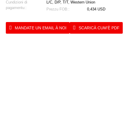
Cundizioni di
L/C, D/P, T/T, Western Union
pagamentu::
Prezzu FOB::
0,434 USD
MANDATE UN EMAIL À NOI
SCARICÀ CUM'È PDF