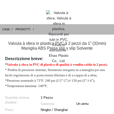
CASA
PRODOTTI
Valvula à sfera in plastica PVC à 2 pezzi da 1” (32mm)
Maniglia ABS Presa slip x slip Solvente
Descrizzione breve:
*
Valvula à sfera in PVC di plastica di qualità à vendita calda in 2 pezzi
;
* Perdita di pressione minima; Strumentu integratu in a maniglia per una
facile regolazione di u porta-tenuta filettatu è di a coppia di a sfera;
*Pressione nominale à 73°F: 240 psi (1/2”-2”) è 150 psi (3” è 4”);
*Temperatura massima: 140°F;
Quantità minima
1 Pezzu
d'ordine::
Garanzia::
Un annu
Portu::
Ningbo / Shanghai