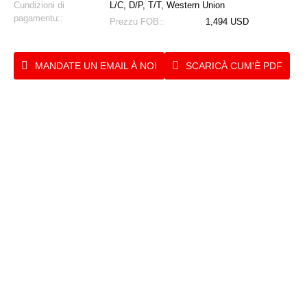
Cundizioni di
L/C, D/P, T/T, Western Union
pagamentu::
Prezzu FOB::
1,494 USD
MANDATE UN EMAIL À NOI
SCARICÀ CUM'È PDF